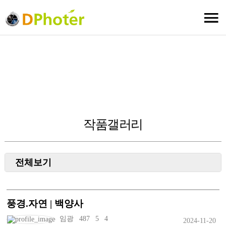
작품갤러리
전체보기
풍경/자연
생태/동식물
풍경.자연 | 백양사
인물
임광
487
5
4
2024-11-20