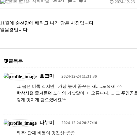
하늬바람
481
4
4
2024-12-23
인물
여행/문화
11월에 순천만에 배타고 나가 담은 사진입니다
감성/자유
일몰경입니다
스포츠/취미
기타
댓글목록
호크마
2024-12-24 11:31:36
그 몸은 비록 작지만, 가장 높이 꿈꾸는 새.....도요새 ^^
학창시절 즐겨듣던 노래의 가삿말이 떠 오름니다. ....그 주인공
렇게 멋지게 담으셨네요^^
나누미
2024-12-24 20:37:10
와우~단체 비행의 멋진샷~@@