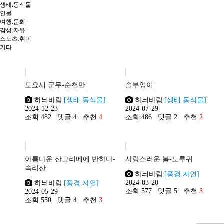
생태.동식물
인물
여행.문화
감성.자유
스포츠.취미
기타
도요새 군무-순천만
솔부엉이
하늬바람
[생태.동식물]
하늬바람
[생태.동식물]
2024-12-23
2024-07-29
조회 482
댓글 4
추천
4
조회 486
댓글 2
추천
2
아름다운 산그리메에 반하다-
사랑스러운 봄-노루귀
속리산
하늬바람
[풍경.자연]
2024-03-20
하늬바람
[풍경.자연]
조회 577
댓글 5
추천
3
2024-05-29
조회 550
댓글 4
추천
3