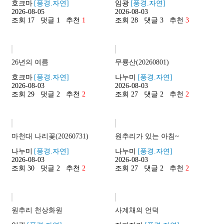
호크마
[풍경.자연]
임광
[풍경.자연]
여행/문화
2026-08-05
2026-08-03
조회 17
댓글 1
추천
1
조회 28
댓글 3
추천
3
감성/자유
스포츠/취미
기타
26년의 여름
무룡산(20260801)
호크마
[풍경.자연]
나누미
[풍경.자연]
2026-08-03
2026-08-03
조회 29
댓글 2
추천
2
조회 27
댓글 2
추천
2
마천대 나리꽃(20260731)
원추리가 있는 아침~
나누미
[풍경.자연]
나누미
[풍경.자연]
2026-08-03
2026-08-03
조회 30
댓글 2
추천
2
조회 27
댓글 2
추천
2
원추리 천상화원
사계채의 언덕