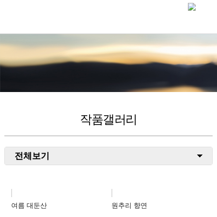
작품갤러리
전체보기
풍경/자연
생태/동식물
여름 대둔산
원추리 향연
인물