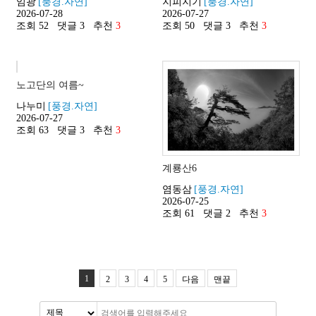
임광
[풍경.자연]
지피지기
[풍경.자연]
2026-07-28
2026-07-27
조회 52
댓글 3
추천
3
조회 50
댓글 3
추천
3
노고단의 여름~
나누미
[풍경.자연]
2026-07-27
조회 63
댓글 3
추천
3
계룡산6
염동삼
[풍경.자연]
2026-07-25
조회 61
댓글 2
추천
3
1
2
3
4
5
다음
맨끝