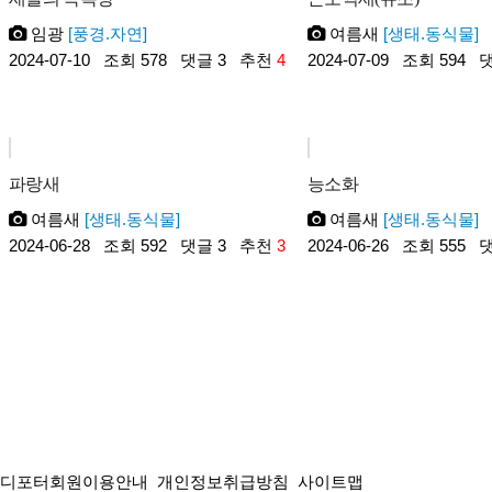
임광
[풍경.자연]
여름새
[생태.동식물]
2024-07-10
조회 578
댓글 3
추천
4
2024-07-09
조회 594
댓
파랑새
능소화
여름새
[생태.동식물]
여름새
[생태.동식물]
2024-06-28
조회 592
댓글 3
추천
3
2024-06-26
조회 555
댓
다음
맨끝
디포터회원이용안내
개인정보취급방침
사이트맵