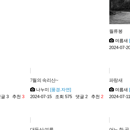
월류봉
여름새
2024-07-2
7월의 속리산~
파랑새
나누미
[풍경.자연]
여름새
글 3
추천
3
2024-07-15
조회 575
댓글 2
추천
2
2024-07-1
대둔산 여름
어느 한 곳