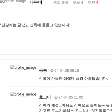
여행/문화
나누미
조회 649
댓글 4
추천
4
감성/자유
스포츠/취미
*진달래는 끝났고 신록에 물들고 있습니다~
기타
동송
24-04-25 09:18
신록이 가득한 생애대 풍경 아름답습니다.
호크마
24-04-25 11:02
신록의 계절...마음도 신록으로 물이드는 듯 
가고픈 곳....가야하는 곳...ㅎㅎ 멋진작품