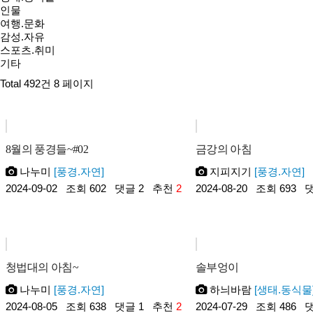
인물
여행.문화
감성.자유
스포츠.취미
기타
Total 492건
8 페이지
8월의 풍경들~#02
금강의 아침
나누미
[풍경.자연]
지피지기
[풍경.자연]
2024-09-02
조회 602
댓글 2
추천
2
2024-08-20
조회 693
댓
청법대의 아침~
솔부엉이
나누미
[풍경.자연]
하늬바람
[생태.동식물
2024-08-05
조회 638
댓글 1
추천
2
2024-07-29
조회 486
댓