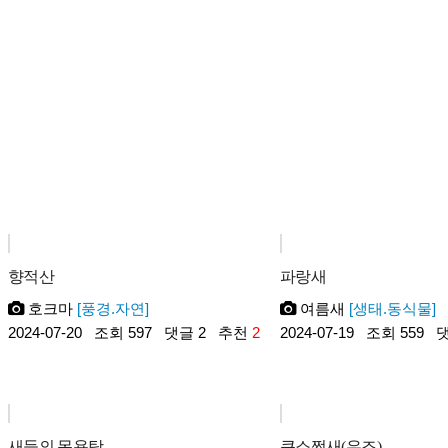
향적산
파랑새
호크마
[풍경.자연]
여름새
[생태.동식물]
2024-07-20
조회 597
댓글 2
추천
2
2024-07-19
조회 559
댓
새들의 목욕탕
큰소쩍새(유조)