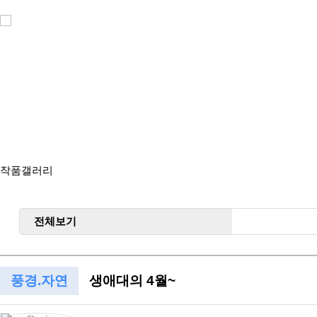
갤러리
작품갤러리
전체보기
풍경/자연
생태/동식물
풍경.자연
생애대의 4월~
인물