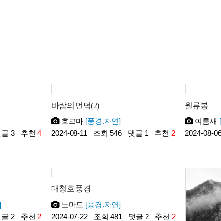
바람의 언덕(2)
월류봉
호크마
[풍경.자연]
여름새
글 3
추천
4
2024-08-11
조회 546
댓글 1
추천
2
2024-08-0
대청호 풍경
]
노마드
[풍경.자연]
글 2
추천
2
2024-07-22
조회 481
댓글 2
추천
2