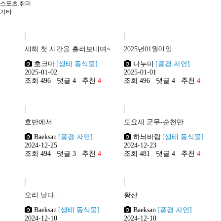
여행/문화
스포츠.취미
기타
감성/자유
스포츠/취미
새해 첫 시간을 흘러보내며~
2025년01월01일
기타
호크마
[생태.동식물]
나누미
[풍경.자연]
2025-01-02
2025-01-01
조회 496
댓글 4
추천
4
조회 496
댓글 4
추천
4
호반에서
도요새 군무-순천만
Baeksan
[풍경.자연]
하늬바람
[생태.동식물]
2024-12-25
2024-12-23
조회 494
댓글 3
추천
4
조회 481
댓글 4
추천
4
오리 날다..
황산
Baeksan
[생태.동식물]
Baeksan
[풍경.자연]
2024-12-10
2024-12-10