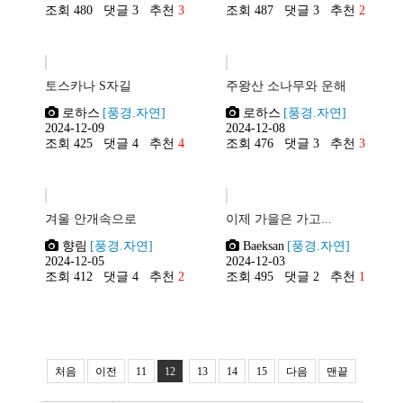
조회 480
댓글 3
추천
3
조회 487
댓글 3
추천
2
토스카나 S자길
주왕산 소나무와 운해
로하스
[풍경.자연]
로하스
[풍경.자연]
2024-12-09
2024-12-08
조회 425
댓글 4
추천
4
조회 476
댓글 3
추천
3
겨울 안개속으로
이제 가을은 가고...
향림
[풍경.자연]
Baeksan
[풍경.자연]
2024-12-05
2024-12-03
조회 412
댓글 4
추천
2
조회 495
댓글 2
추천
1
처음
이전
11
12
13
14
15
다음
맨끝