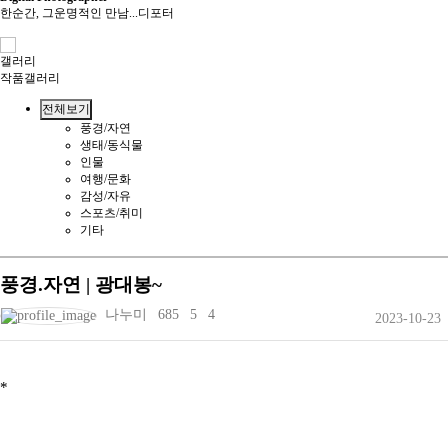
한순간, 그운명적인 만남...디포터
갤러리
작품갤러리
전체보기
풍경/자연
생태/동식물
인물
여행/문화
감성/자유
스포츠/취미
기타
풍경.자연 | 광대봉~
나누미
685
5
4
2023-10-23
*